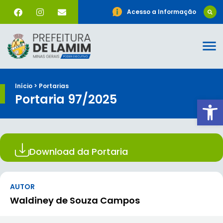
Acesso a Informação
Início > Portarias
Portaria 97/2025
Ab
Download da Portaria
AUTOR
Waldiney de Souza Campos