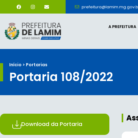
prefeitura@lamim.mg.gov.b
A PREFEITURA
Início > Portarias
Portaria 108/2022
As
Download da Portaria