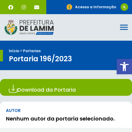
Acesso a Informação
Início > Portarias
Portaria 196/2023
Ab
Download da Portaria
AUTOR
Nenhum autor da portaria selecionado.