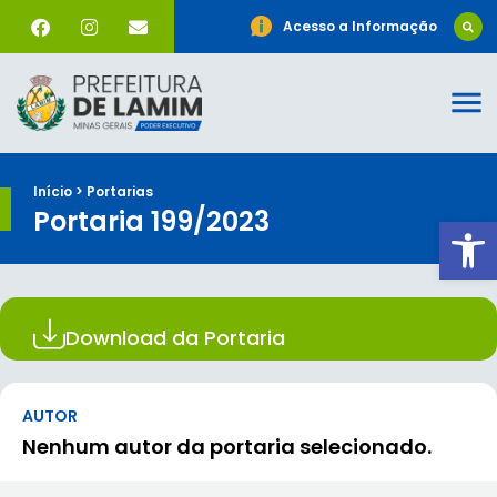
Acesso a Informação
Início > Portarias
Portaria 199/2023
Ab
Download da Portaria
AUTOR
Nenhum autor da portaria selecionado.