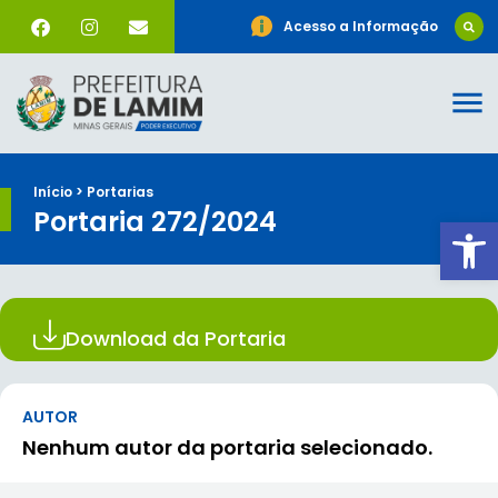
Acesso a Informação
Início > Portarias
Portaria 272/2024
Ab
Download da Portaria
AUTOR
Nenhum autor da portaria selecionado.