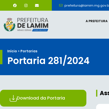
prefeitura@lamim.mg.gov.b
A PREFEITURA
Início > Portarias
Portaria 281/2024
As
Download da Portaria