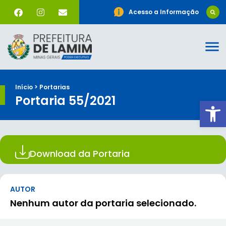
Acesso a Informação
Início > Portarias
Portaria 55/2021
Ab
Download da Portaria
AUTOR
Nenhum autor da portaria selecionado.