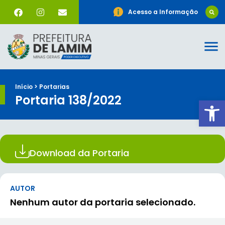
Acesso a Informação
Início > Portarias
Portaria 138/2022
Ab
Download da Portaria
AUTOR
Nenhum autor da portaria selecionado.