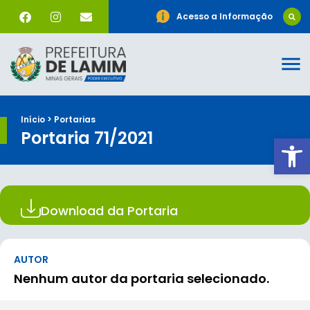
Acesso a Informação
Início > Portarias
Portaria 71/2021
Ab
Download da Portaria
AUTOR
Nenhum autor da portaria selecionado.