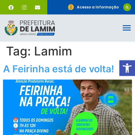
Acesso a Informação
Tag:
Lamim
Ab
A Feirinha está de volta!