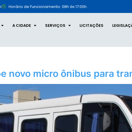
r
Horário de Funcionamento: 08h às 17:00h
A CIDADE
SERVIÇOS
LICITAÇÕES
LEGISLAÇ
e novo micro ônibus para tra