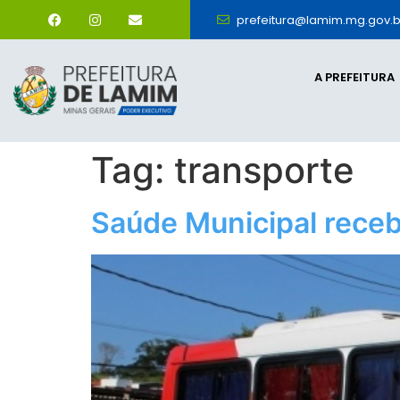
prefeitura@lamim.mg.gov.b
A PREFEITURA
Tag:
transporte
Saúde Municipal receb