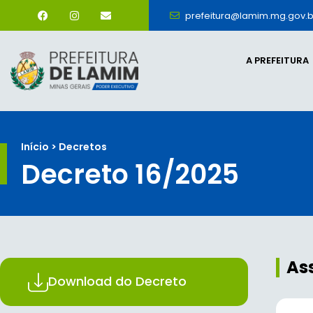
prefeitura@lamim.mg.gov.b
A PREFEITURA
Início > Decretos
Decreto 16/2025
As
Download do Decreto