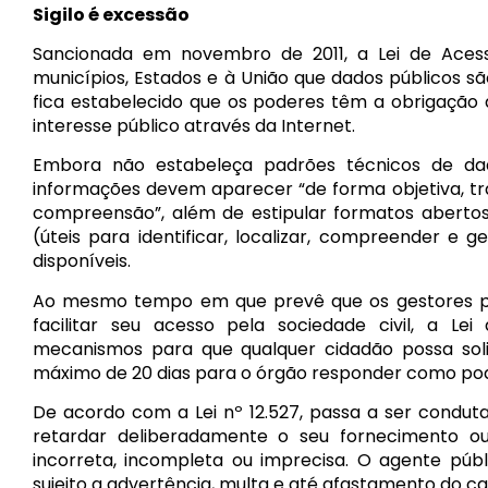
Sigilo é excessão
Sancionada em novembro de 2011, a Lei de Acesso
municípios, Estados e à União que dados públicos são
fica estabelecido que os poderes têm a obrigação 
interesse público através da Internet.
Embora não estabeleça padrões técnicos de dado
informações devem aparecer “de forma objetiva, tr
compreensão”, além de estipular formatos abertos
(úteis para identificar, localizar, compreender 
disponíveis.
Ao mesmo tempo em que prevê que os gestores pa
facilitar seu acesso pela sociedade civil, a L
mecanismos para que qualquer cidadão possa solic
máximo de 20 dias para o órgão responder como pod
De acordo com a Lei nº 12.527, passa a ser conduta 
retardar deliberadamente o seu fornecimento ou
incorreta, incompleta ou imprecisa. O agente públ
sujeito a advertência, multa e até afastamento do ca