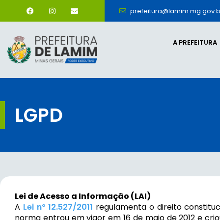
prefeitura@lamim.mg.gov.b
A PREFEITURA
LGPD
Lei de Acesso a Informação (LAI)
A
Lei nº 12.527/2011
regulamenta o direito constituc
norma entrou em vigor em 16 de maio de 2012 e cri