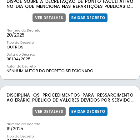
DISPÕE SOBRE A DECRETAÇÃO DE PONTO FACULTATIVO
NO DIA QUE MENCIONA NAS REPARTIÇÕES PÚBLICAS DA
ADMINISTRAÇÃO DIRETA DO MUNICÍPIO DE LAMIM.
VER DETALHES
BAIXAR DECRETO
Número do Decreto
20/
2025
Tipo do Decreto
OUTROS
Data do Decreto
08/04/2025
Autor do Decreto
NENHUM AUTOR DO DECRETO SELECIONADO.
DISCIPLINA OS PROCEDIMENTOS PARA RESSARCIMENTO
AO ERÁRIO PÚBLICO DE VALORES DEVIDOS POR SERVIDOR
PÚBLICO DO MUNICÍPIO DE LAMIM OU TERCEIRO,
ORIGINÁRIOS DE MULTAS DE TRÂNSITO POR IMPRUDÊNCIA,
VER DETALHES
BAIXAR DECRETO
NEGLIGÊNCIA E IMPERÍCIA E DÁ OUTRAS PROVIDÊNCIAS.
Número do Decreto
19/
2025
Tipo do Decreto