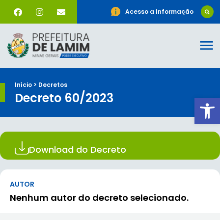
Acesso a Informação
Início > Decretos
Decreto 60/2023
Ab
Download do Decreto
AUTOR
Nenhum autor do decreto selecionado.