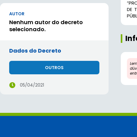
“PRO
DE 
AUTOR
PÚBL
Nenhum autor do decreto
selecionado.
In
Dados do Decreto
Lem
OUTROS
dúv
ent
05/04/2021