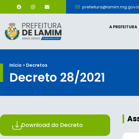
prefeitura@lamim.mg.gov.b
A PREFEITURA
Início > Decretos
Decreto 28/2021
As
Download do Decreto