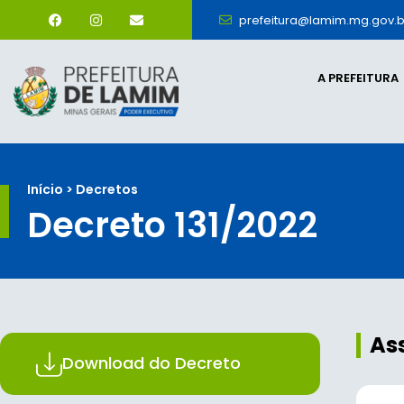
prefeitura@lamim.mg.gov.b
A PREFEITURA
Início > Decretos
Decreto 131/2022
As
Download do Decreto