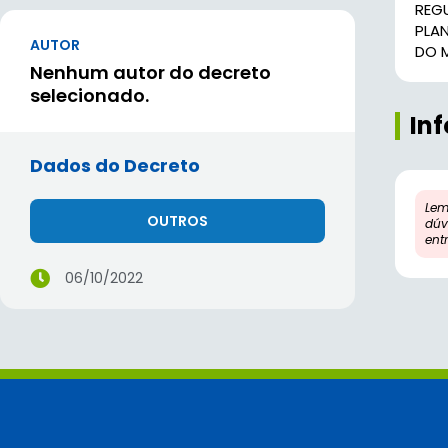
REGU
PLA
AUTOR
DO 
Nenhum autor do decreto
selecionado.
In
Dados do Decreto
Lem
OUTROS
dúv
ent
06/10/2022