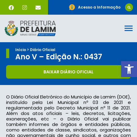
Acesso a Informação
Início > Diário Oficial
Ano V – Edição N.: 0437
Ab
BAIXAR DIÁRIO OFICIAL
O Diário Oficial Eletrônico do Município de Lamim (DOE),
instituído pela Lei Municipal nº 03 de 2021 e
regulamentada pelo Decreto Municipal nº 11 de 2021.
Além dos atos oficiais – leis, decretos, licitações,
exonerações, etc – o Diário Oficial vai publicar
também informes de órgãos e entidades públicas,
como entidades de classe, sindicatos, organizações
não governamentais de cunho social, e outros com