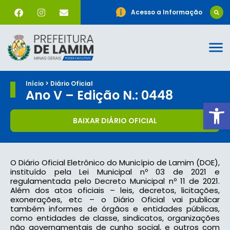
Acesso a Informação
Início > Diário Oficial
Ano V – Edição N.: 0448
Ab
BAIXAR DIÁRIO OFICIAL
O Diário Oficial Eletrônico do Município de Lamim (DOE),
instituído pela Lei Municipal nº 03 de 2021 e
regulamentada pelo Decreto Municipal nº 11 de 2021.
Além dos atos oficiais – leis, decretos, licitações,
exonerações, etc – o Diário Oficial vai publicar
também informes de órgãos e entidades públicas,
como entidades de classe, sindicatos, organizações
não governamentais de cunho social, e outros com