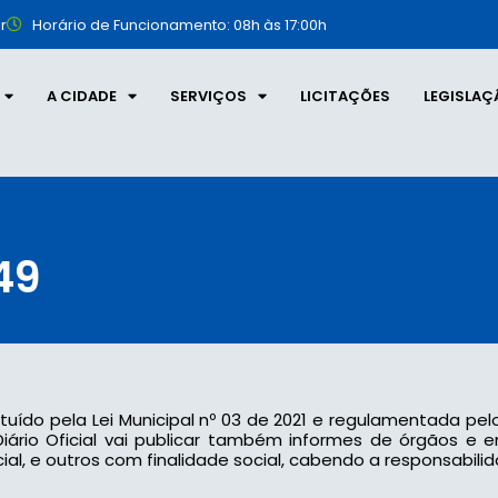
r
Horário de Funcionamento: 08h às 17:00h
A CIDADE
SERVIÇOS
LICITAÇÕES
LEGISLAÇ
49
tituído pela Lei Municipal nº 03 de 2021 e regulamentada pel
 o Diário Oficial vai publicar também informes de órgãos e
l, e outros com finalidade social, cabendo a responsabilid