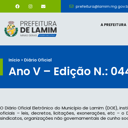
prefeitura@lamim.mg.gov.b
A PREFEITURA
Início > Diário Oficial
Ano V – Edição N.: 04
O Diário Oficial Eletrônico do Município de Lamim (DOE), ins
oficiais – leis, decretos, licitações, exonerações, etc –
sindicatos, organizações não governamentais de cunho socia