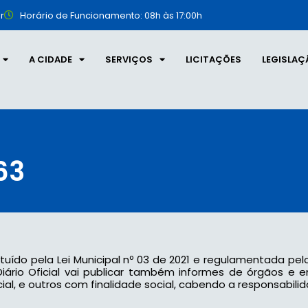
r
Horário de Funcionamento: 08h às 17:00h
A CIDADE
SERVIÇOS
LICITAÇÕES
LEGISLAÇ
63
tituído pela Lei Municipal nº 03 de 2021 e regulamentada pel
 o Diário Oficial vai publicar também informes de órgãos e
l, e outros com finalidade social, cabendo a responsabilid