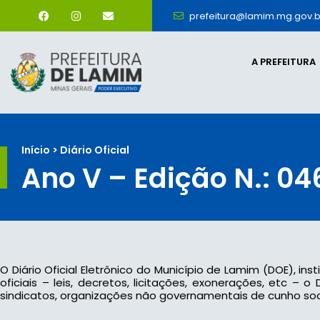
prefeitura@lamim.mg.gov.b
A PREFEITURA
Início > Diário Oficial
Ano V – Edição N.: 04
O Diário Oficial Eletrônico do Município de Lamim (DOE), ins
oficiais – leis, decretos, licitações, exonerações, etc –
sindicatos, organizações não governamentais de cunho socia