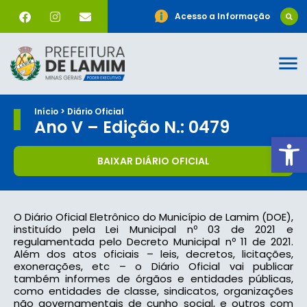
Acesso a Informação
Início > Diário Oficial
Ano V – Edição N.: 0479
Ab
BAIXAR DIÁRIO OFICIAL
O Diário Oficial Eletrônico do Município de Lamim (DOE),
instituído pela Lei Municipal nº 03 de 2021 e
regulamentada pelo Decreto Municipal nº 11 de 2021.
Além dos atos oficiais – leis, decretos, licitações,
exonerações, etc – o Diário Oficial vai publicar
também informes de órgãos e entidades públicas,
como entidades de classe, sindicatos, organizações
não governamentais de cunho social, e outros com