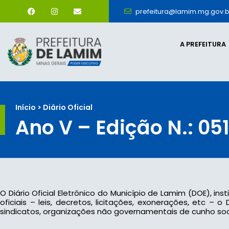
prefeitura@lamim.mg.gov.b
A PREFEITURA
Início > Diário Oficial
Ano V – Edição N.: 05
O Diário Oficial Eletrônico do Município de Lamim (DOE), ins
oficiais – leis, decretos, licitações, exonerações, etc –
sindicatos, organizações não governamentais de cunho socia