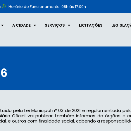
r
Horário de Funcionamento: 08h às 17:00h
A CIDADE
SERVIÇOS
LICITAÇÕES
LEGISLAÇ
16
tituído pela Lei Municipal nº 03 de 2021 e regulamentada pel
 o Diário Oficial vai publicar também informes de órgãos e
l, e outros com finalidade social, cabendo a responsabilid