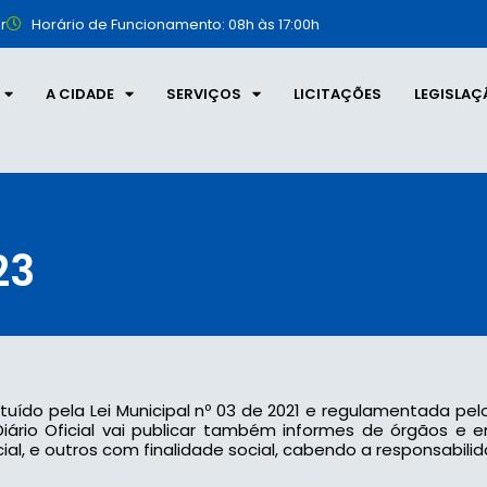
r
Horário de Funcionamento: 08h às 17:00h
A CIDADE
SERVIÇOS
LICITAÇÕES
LEGISLAÇ
23
tituído pela Lei Municipal nº 03 de 2021 e regulamentada pel
 o Diário Oficial vai publicar também informes de órgãos e
l, e outros com finalidade social, cabendo a responsabilid