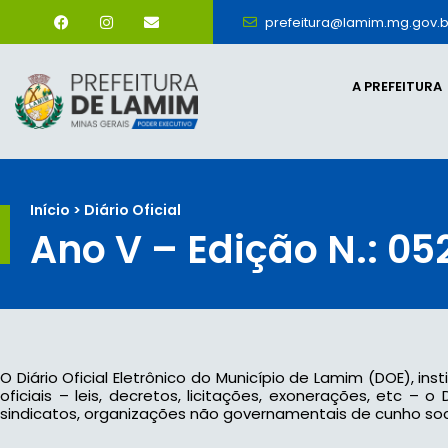
prefeitura@lamim.mg.gov.b
A PREFEITURA
Início > Diário Oficial
Ano V – Edição N.: 05
O Diário Oficial Eletrônico do Município de Lamim (DOE), ins
oficiais – leis, decretos, licitações, exonerações, etc –
sindicatos, organizações não governamentais de cunho socia