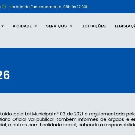
r
Horário de Funcionamento: 08h às 17:00h
A CIDADE
SERVIÇOS
LICITAÇÕES
LEGISLAÇ
26
tituído pela Lei Municipal nº 03 de 2021 e regulamentada pel
 o Diário Oficial vai publicar também informes de órgãos e
l, e outros com finalidade social, cabendo a responsabilid