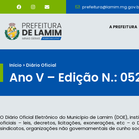
prefeitura@lamim.mg.gov.b
A PREFEITURA
Início > Diário Oficial
Ano V – Edição N.: 05
O Diário Oficial Eletrônico do Município de Lamim (DOE), ins
oficiais – leis, decretos, licitações, exonerações, etc –
sindicatos, organizações não governamentais de cunho socia