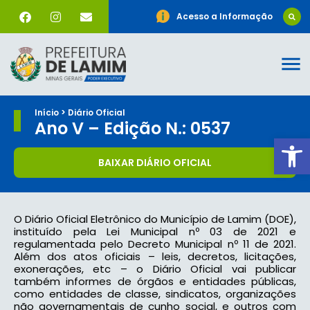
Acesso a Informação
Início > Diário Oficial
Ano V – Edição N.: 0537
Ab
BAIXAR DIÁRIO OFICIAL
O Diário Oficial Eletrônico do Município de Lamim (DOE),
instituído pela Lei Municipal nº 03 de 2021 e
regulamentada pelo Decreto Municipal nº 11 de 2021.
Além dos atos oficiais – leis, decretos, licitações,
exonerações, etc – o Diário Oficial vai publicar
também informes de órgãos e entidades públicas,
como entidades de classe, sindicatos, organizações
não governamentais de cunho social, e outros com