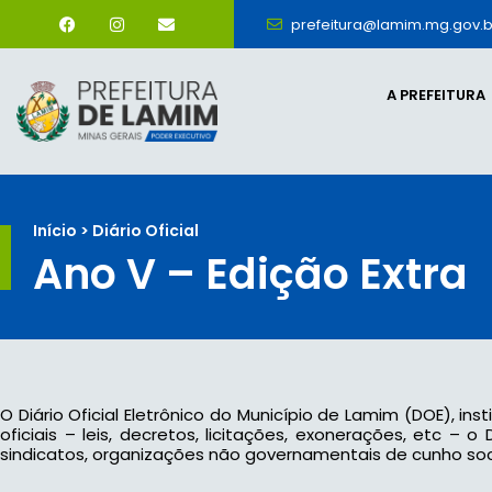
prefeitura@lamim.mg.gov.b
A PREFEITURA
Início > Diário Oficial
Ano V – Edição Extra
O Diário Oficial Eletrônico do Município de Lamim (DOE), ins
oficiais – leis, decretos, licitações, exonerações, etc –
sindicatos, organizações não governamentais de cunho socia