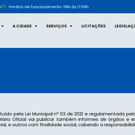
r
Horário de Funcionamento: 08h às 17:00h
A CIDADE
SERVIÇOS
LICITAÇÕES
LEGISLAÇ
tituído pela Lei Municipal nº 03 de 2021 e regulamentada pel
 o Diário Oficial vai publicar também informes de órgãos e
l, e outros com finalidade social, cabendo a responsabilid