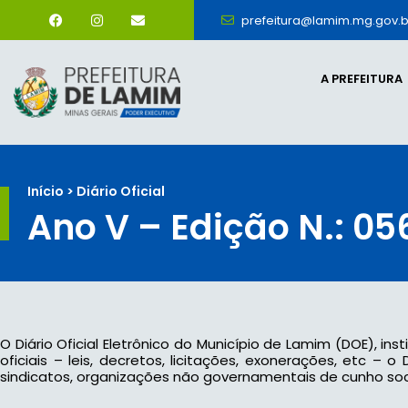
prefeitura@lamim.mg.gov.b
A PREFEITURA
Início > Diário Oficial
Ano V – Edição N.: 05
O Diário Oficial Eletrônico do Município de Lamim (DOE), ins
oficiais – leis, decretos, licitações, exonerações, etc –
sindicatos, organizações não governamentais de cunho socia