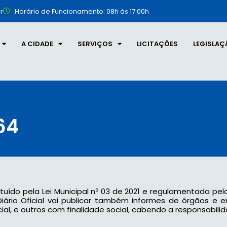
r
Horário de Funcionamento: 08h às 17:00h
A CIDADE
SERVIÇOS
LICITAÇÕES
LEGISLAÇ
64
tituído pela Lei Municipal nº 03 de 2021 e regulamentada pel
 o Diário Oficial vai publicar também informes de órgãos e
l, e outros com finalidade social, cabendo a responsabilid