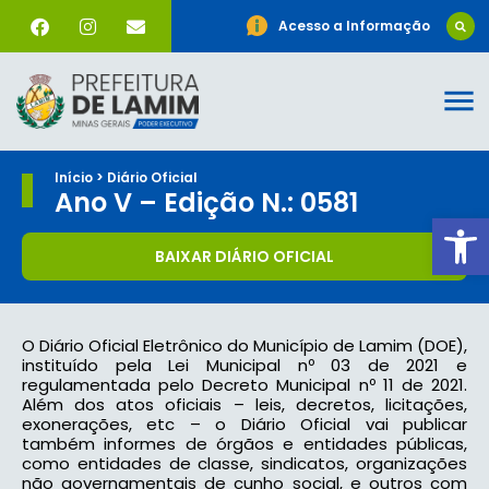
Acesso a Informação
Início > Diário Oficial
Ano V – Edição N.: 0581
Ab
BAIXAR DIÁRIO OFICIAL
O Diário Oficial Eletrônico do Município de Lamim (DOE),
instituído pela Lei Municipal nº 03 de 2021 e
regulamentada pelo Decreto Municipal nº 11 de 2021.
Além dos atos oficiais – leis, decretos, licitações,
exonerações, etc – o Diário Oficial vai publicar
também informes de órgãos e entidades públicas,
como entidades de classe, sindicatos, organizações
não governamentais de cunho social, e outros com