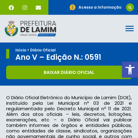
Acesso a Informação
Início > Diário Oficial
Ano V – Edição N.: 0591
Ab
BAIXAR DIÁRIO OFICIAL
O Diário Oficial Eletrônico do Município de Lamim (DOE),
instituído pela Lei Municipal nº 03 de 2021 e
regulamentada pelo Decreto Municipal nº 11 de 2021.
Além dos atos oficiais – leis, decretos, licitações,
exonerações, etc – o Diário Oficial vai publicar
também informes de órgãos e entidades públicas,
como entidades de classe, sindicatos, organizações
não governamentais de cunho social, e outros com