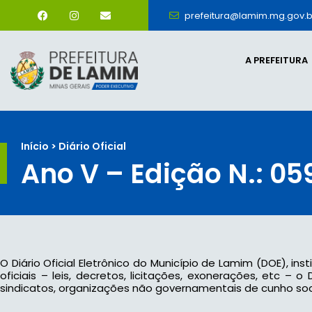
prefeitura@lamim.mg.gov.b
A PREFEITURA
Início > Diário Oficial
Ano V – Edição N.: 05
O Diário Oficial Eletrônico do Município de Lamim (DOE), ins
oficiais – leis, decretos, licitações, exonerações, etc –
sindicatos, organizações não governamentais de cunho socia