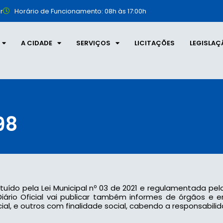
r
Horário de Funcionamento: 08h às 17:00h
A CIDADE
SERVIÇOS
LICITAÇÕES
LEGISLAÇ
98
tituído pela Lei Municipal nº 03 de 2021 e regulamentada pel
 o Diário Oficial vai publicar também informes de órgãos e
l, e outros com finalidade social, cabendo a responsabilid