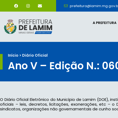
prefeitura@lamim.mg.gov.b
A PREFEITURA
Início > Diário Oficial
Ano V – Edição N.: 06
O Diário Oficial Eletrônico do Município de Lamim (DOE), ins
oficiais – leis, decretos, licitações, exonerações, etc –
sindicatos, organizações não governamentais de cunho socia