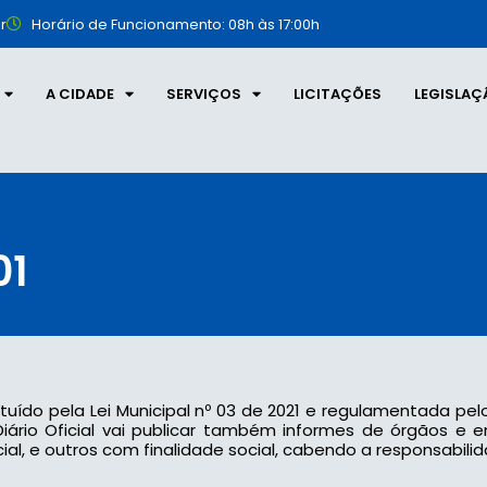
r
Horário de Funcionamento: 08h às 17:00h
A CIDADE
SERVIÇOS
LICITAÇÕES
LEGISLAÇ
01
tituído pela Lei Municipal nº 03 de 2021 e regulamentada pel
 o Diário Oficial vai publicar também informes de órgãos e
l, e outros com finalidade social, cabendo a responsabilid