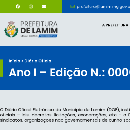
prefeitura@lamim.mg.gov.b
A PREFEITURA
Início > Diário Oficial
Ano I – Edição N.: 00
O Diário Oficial Eletrônico do Município de Lamim (DOE), ins
oficiais – leis, decretos, licitações, exonerações, etc –
sindicatos, organizações não governamentais de cunho socia