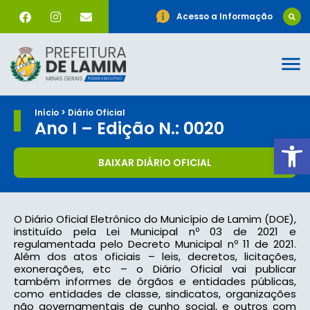
Acesso a Informação
Início > Diário Oficial
Ano I – Edição N.: 0020
Ab
BAIXAR DIÁRIO OFICIAL
O Diário Oficial Eletrônico do Município de Lamim (DOE),
instituído pela Lei Municipal nº 03 de 2021 e
regulamentada pelo Decreto Municipal nº 11 de 2021.
Além dos atos oficiais – leis, decretos, licitações,
exonerações, etc – o Diário Oficial vai publicar
também informes de órgãos e entidades públicas,
como entidades de classe, sindicatos, organizações
não governamentais de cunho social, e outros com