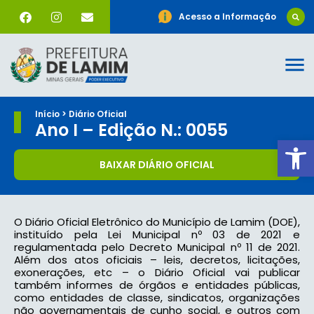
Acesso a Informação
Início > Diário Oficial
Ano I – Edição N.: 0055
Ab
BAIXAR DIÁRIO OFICIAL
O Diário Oficial Eletrônico do Município de Lamim (DOE),
instituído pela Lei Municipal nº 03 de 2021 e
regulamentada pelo Decreto Municipal nº 11 de 2021.
Além dos atos oficiais – leis, decretos, licitações,
exonerações, etc – o Diário Oficial vai publicar
também informes de órgãos e entidades públicas,
como entidades de classe, sindicatos, organizações
não governamentais de cunho social, e outros com