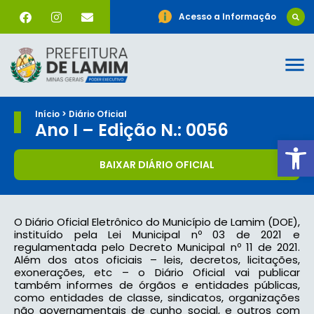
Acesso a Informação
Início > Diário Oficial
Ano I – Edição N.: 0056
Ab
BAIXAR DIÁRIO OFICIAL
O Diário Oficial Eletrônico do Município de Lamim (DOE),
instituído pela Lei Municipal nº 03 de 2021 e
regulamentada pelo Decreto Municipal nº 11 de 2021.
Além dos atos oficiais – leis, decretos, licitações,
exonerações, etc – o Diário Oficial vai publicar
também informes de órgãos e entidades públicas,
como entidades de classe, sindicatos, organizações
não governamentais de cunho social, e outros com