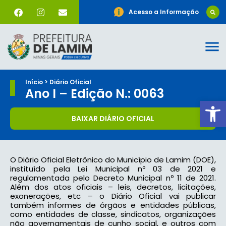
Acesso a Informação
Início > Diário Oficial
Ano I – Edição N.: 0063
Ab
BAIXAR DIÁRIO OFICIAL
O Diário Oficial Eletrônico do Município de Lamim (DOE),
instituído pela Lei Municipal nº 03 de 2021 e
regulamentada pelo Decreto Municipal nº 11 de 2021.
Além dos atos oficiais – leis, decretos, licitações,
exonerações, etc – o Diário Oficial vai publicar
também informes de órgãos e entidades públicas,
como entidades de classe, sindicatos, organizações
não governamentais de cunho social, e outros com