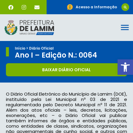
Acesso a Informação
Início > Diário Oficial
Ano I – Edição N.: 0064
Ab
BAIXAR DIÁRIO OFICIAL
O Diário Oficial Eletrônico do Município de Lamim (DOE),
instituído pela Lei Municipal nº 03 de 2021 e
regulamentada pelo Decreto Municipal nº 11 de 2021.
Além dos atos oficiais – leis, decretos, licitações,
exonerações, etc – o Diário Oficial vai publicar
também informes de órgãos e entidades públicas,
como entidades de classe, sindicatos, organizações
não governamentais de cunho social, e outros com