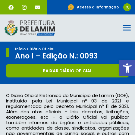
Acesso a Informação
Início > Diário Oficial
Ano I – Edição N.: 0093
Ab
BAIXAR DIÁRIO OFICIAL
O Diário Oficial Eletrônico do Município de Lamim (DOE),
instituído pela Lei Municipal nº 03 de 2021 e
regulamentada pelo Decreto Municipal nº 11 de 2021.
Além dos atos oficiais – leis, decretos, licitações,
exonerações, etc – o Diário Oficial vai publicar
também informes de órgãos e entidades públicas,
como entidades de classe, sindicatos, organizações
não governamentais de cunho social, e outros com