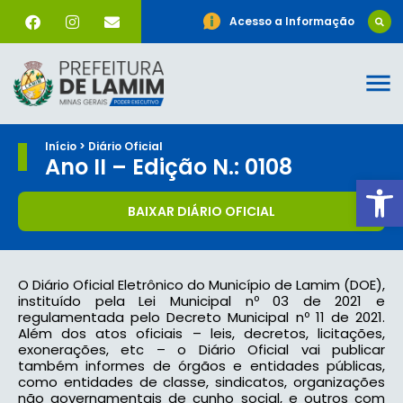
Acesso a Informação
Início > Diário Oficial
Ano II – Edição N.: 0108
Ab
BAIXAR DIÁRIO OFICIAL
O Diário Oficial Eletrônico do Município de Lamim (DOE),
instituído pela Lei Municipal nº 03 de 2021 e
regulamentada pelo Decreto Municipal nº 11 de 2021.
Além dos atos oficiais – leis, decretos, licitações,
exonerações, etc – o Diário Oficial vai publicar
também informes de órgãos e entidades públicas,
como entidades de classe, sindicatos, organizações
não governamentais de cunho social, e outros com