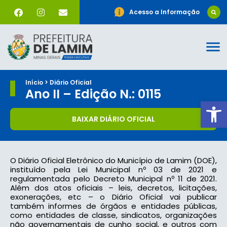
Acesso a Informação
Início > Diário Oficial
Ano II – Edição N.: 0115
Ab
BAIXAR DIÁRIO OFICIAL
O Diário Oficial Eletrônico do Município de Lamim (DOE),
instituído pela Lei Municipal nº 03 de 2021 e
regulamentada pelo Decreto Municipal nº 11 de 2021.
Além dos atos oficiais – leis, decretos, licitações,
exonerações, etc – o Diário Oficial vai publicar
também informes de órgãos e entidades públicas,
como entidades de classe, sindicatos, organizações
não governamentais de cunho social, e outros com