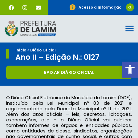
Acesso a Informação
Início > Diário Oficial
Ano II – Edição N.: 0127
Ab
BAIXAR DIÁRIO OFICIAL
O Diário Oficial Eletrônico do Município de Lamim (DOE),
instituído pela Lei Municipal nº 03 de 2021 e
regulamentada pelo Decreto Municipal nº 11 de 2021.
Além dos atos oficiais – leis, decretos, licitações,
exonerações, etc – o Diário Oficial vai publicar
também informes de órgãos e entidades públicas,
como entidades de classe, sindicatos, organizações
não governamentais de cunho social, e outros com