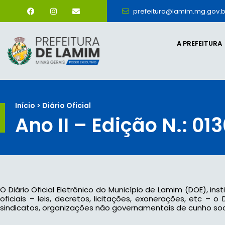
prefeitura@lamim.mg.gov.b
A PREFEITURA
Início > Diário Oficial
Ano II – Edição N.: 01
O Diário Oficial Eletrônico do Município de Lamim (DOE), ins
oficiais – leis, decretos, licitações, exonerações, etc –
sindicatos, organizações não governamentais de cunho socia