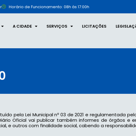
r
Horário de Funcionamento: 08h às 17:00h
A CIDADE
SERVIÇOS
LICITAÇÕES
LEGISLAÇ
30
tituído pela Lei Municipal nº 03 de 2021 e regulamentada pel
 o Diário Oficial vai publicar também informes de órgãos e
l, e outros com finalidade social, cabendo a responsabilid