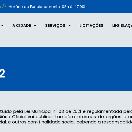
r
Horário de Funcionamento: 08h às 17:00h
A CIDADE
SERVIÇOS
LICITAÇÕES
LEGISLAÇ
2
tituído pela Lei Municipal nº 03 de 2021 e regulamentada pel
 o Diário Oficial vai publicar também informes de órgãos e
l, e outros com finalidade social, cabendo a responsabilid