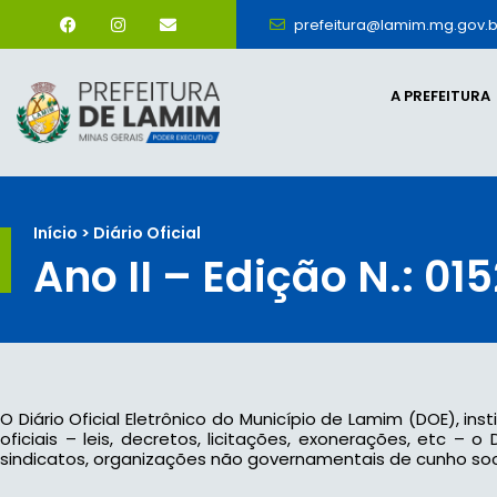
prefeitura@lamim.mg.gov.b
A PREFEITURA
Início > Diário Oficial
Ano II – Edição N.: 015
O Diário Oficial Eletrônico do Município de Lamim (DOE), ins
oficiais – leis, decretos, licitações, exonerações, etc –
sindicatos, organizações não governamentais de cunho socia