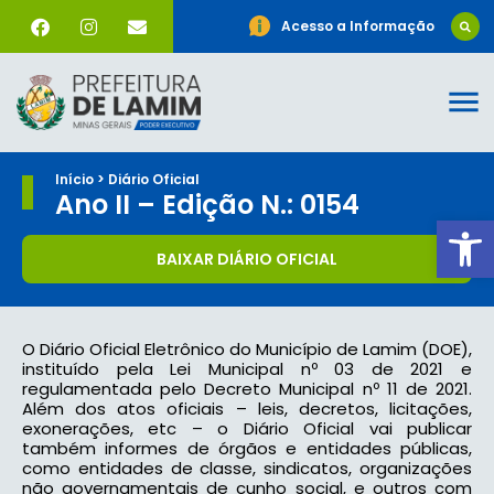
Acesso a Informação
Início > Diário Oficial
Ano II – Edição N.: 0154
Ab
BAIXAR DIÁRIO OFICIAL
O Diário Oficial Eletrônico do Município de Lamim (DOE),
instituído pela Lei Municipal nº 03 de 2021 e
regulamentada pelo Decreto Municipal nº 11 de 2021.
Além dos atos oficiais – leis, decretos, licitações,
exonerações, etc – o Diário Oficial vai publicar
também informes de órgãos e entidades públicas,
como entidades de classe, sindicatos, organizações
não governamentais de cunho social, e outros com