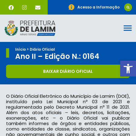
Acesso a Informação
Início > Diário Oficial
Ano II – Edição N.: 0164
Ab
BAIXAR DIÁRIO OFICIAL
O Diário Oficial Eletrônico do Município de Lamim (DOE),
instituído pela Lei Municipal nº 03 de 2021 e
regulamentada pelo Decreto Municipal nº 11 de 2021.
Além dos atos oficiais – leis, decretos, licitações,
exonerações, etc – o Diário Oficial vai publicar
também informes de órgãos e entidades públicas,
como entidades de classe, sindicatos, organizações
não governamentais de cunho social, e outros com