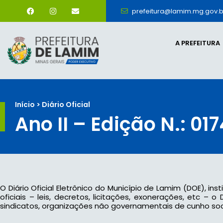
prefeitura@lamim.mg.gov.b
A PREFEITURA
Início > Diário Oficial
Ano II – Edição N.: 017
O Diário Oficial Eletrônico do Município de Lamim (DOE), ins
oficiais – leis, decretos, licitações, exonerações, etc –
sindicatos, organizações não governamentais de cunho socia