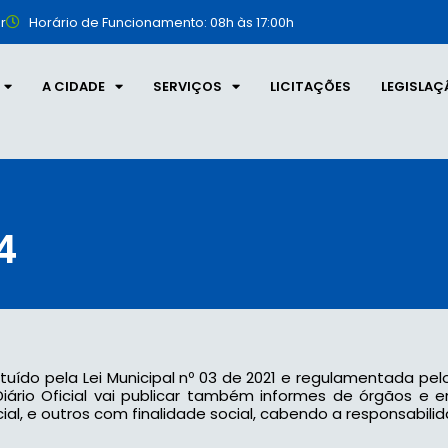
r
Horário de Funcionamento: 08h às 17:00h
A CIDADE
SERVIÇOS
LICITAÇÕES
LEGISLAÇ
4
tituído pela Lei Municipal nº 03 de 2021 e regulamentada pel
 o Diário Oficial vai publicar também informes de órgãos e
l, e outros com finalidade social, cabendo a responsabilid