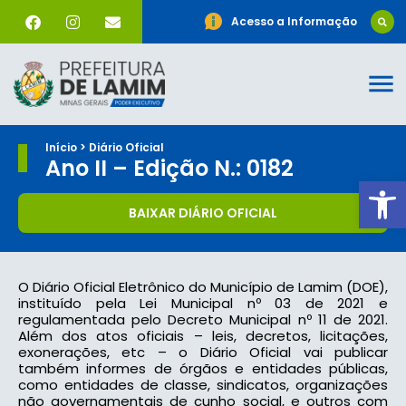
Acesso a Informação
Início > Diário Oficial
Ano II – Edição N.: 0182
Ab
BAIXAR DIÁRIO OFICIAL
O Diário Oficial Eletrônico do Município de Lamim (DOE),
instituído pela Lei Municipal nº 03 de 2021 e
regulamentada pelo Decreto Municipal nº 11 de 2021.
Além dos atos oficiais – leis, decretos, licitações,
exonerações, etc – o Diário Oficial vai publicar
também informes de órgãos e entidades públicas,
como entidades de classe, sindicatos, organizações
não governamentais de cunho social, e outros com