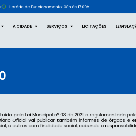
r
Horário de Funcionamento: 08h às 17:00h
A CIDADE
SERVIÇOS
LICITAÇÕES
LEGISLAÇ
90
tituído pela Lei Municipal nº 03 de 2021 e regulamentada pel
 o Diário Oficial vai publicar também informes de órgãos e
l, e outros com finalidade social, cabendo a responsabilid