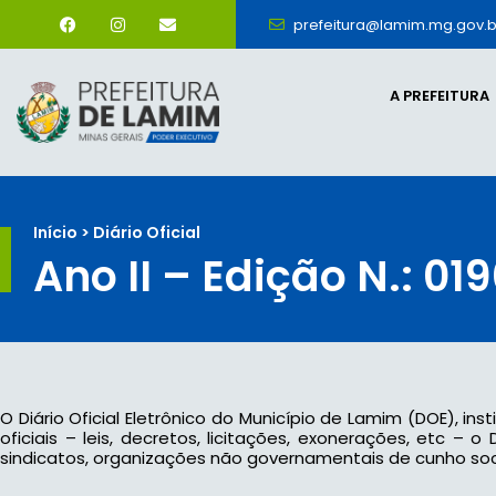
prefeitura@lamim.mg.gov.b
A PREFEITURA
Início > Diário Oficial
Ano II – Edição N.: 01
O Diário Oficial Eletrônico do Município de Lamim (DOE), ins
oficiais – leis, decretos, licitações, exonerações, etc –
sindicatos, organizações não governamentais de cunho socia