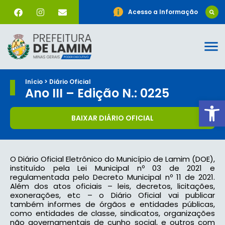
Acesso a Informação
Início > Diário Oficial
Ano III – Edição N.: 0225
Ab
BAIXAR DIÁRIO OFICIAL
O Diário Oficial Eletrônico do Município de Lamim (DOE),
instituído pela Lei Municipal nº 03 de 2021 e
regulamentada pelo Decreto Municipal nº 11 de 2021.
Além dos atos oficiais – leis, decretos, licitações,
exonerações, etc – o Diário Oficial vai publicar
também informes de órgãos e entidades públicas,
como entidades de classe, sindicatos, organizações
não governamentais de cunho social, e outros com